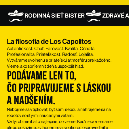
RODINNÁ SIEŤ BISTER
ZDRAVÉ A
La filosofia de Los Capolitos
Autentickosť. Chuť. Férovosť. Kvalita. Ochota.
Profesionalita. Priateľskosť. Radosť. Lojalita.
Vytvárame uvoľnenú a priateľskú atmosféru pre každého.
Vieme, ako spríjemniť deň a uspokojiť hlad.
Podávame len to,
čo pripravujeme s láskou
a nadšením.
Nebojíme sa vtipkovať, byť sami sebou a nehrajeme sa na
robotov so štyrmi naučenými vetami.
Vždy robíme iba to najlepšie, čo vieme. Keď niečo nemáme
alebo pokazíme, zvládneme sa s pokorou ospravedlniť a