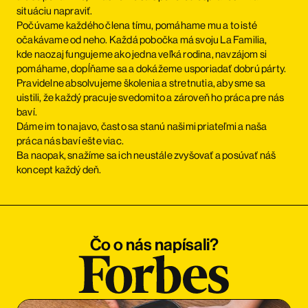
situáciu napraviť.
Počúvame každého člena tímu, pomáhame mu a to isté
očakávame od neho. Každá pobočka má svoju La Familia,
kde naozaj fungujeme ako jedna veľká rodina, navzájom si
pomáhame, dopĺňame sa a dokážeme usporiadať dobrú párty.
Pravidelne absolvujeme školenia a stretnutia, aby sme sa
uistili, že každý pracuje svedomito a zároveň ho práca pre nás
baví.
Dáme im to najavo, často sa stanú našimi priateľmi a naša
práca nás baví ešte viac.
Ba naopak, snažíme sa ich neustále zvyšovať a posúvať náš
koncept každý deň.
Čo o nás napísali?