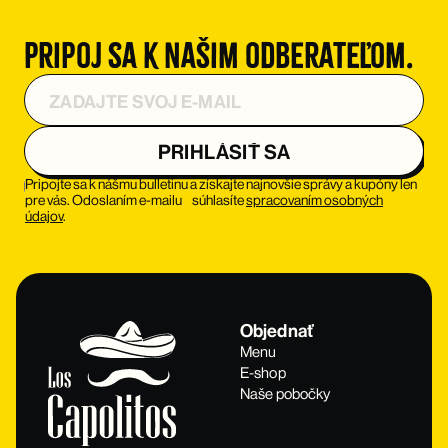
Pripoj sa k našim odberateľom.
Pripojte sa k nášmu bulletinu a získajte najnovšie správy a kupóny len
pre vás. Odoslaním e-mailu súhlasíte
spracovaním osobných
údajov
.
Objednať
Menu
E-shop
Naše pobočky