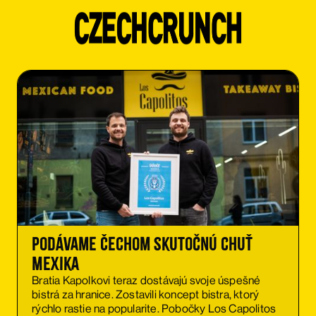
Podávame Čechom skutočnú chuť
Mexika
Bratia Kapolkovi teraz dostávajú svoje úspešné
bistrá za hranice. Zostavili koncept bistra, ktorý
rýchlo rastie na popularite. Pobočky Los Capolitos