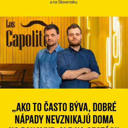
a na Slovensku.
„Ako to často býva, dobré
nápady nevznikajú doma