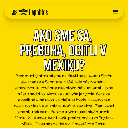
Ako sme sa, 
preboha, ocitli v 
Mexiku?
Pred mnohými rokmi sme navštívili našu sestru Simču
a jej manžela Scootera v USA, kde nás zoznámili
s mexickou kuchyňou a niekoľkými šéfkuchármi. Úplne
nás to nadchlo. Mexická kuchyňa je rýchla, čerstvá
a kvalitná – iná ako klasické fast foody. Nasledovala
cesta do Mexika a vznik skutočnej závislosti. Zamilovali
sme si ju tak veľmi, že sme s tým museli niečo urobiť.
V roku 2014 sme otvorili našu prvú pobočku vo Frýdku-
Místku. Dnes nás nájdete v 12 mestách v Česku