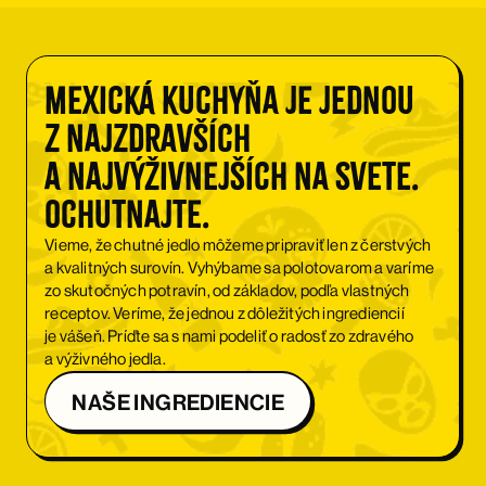
Mexická kuchyňa je jednou
z najzdravších
a najvýživnejších na svete.
Ochutnajte.
Vieme, že chutné jedlo môžeme pripraviť len z čerstvých
a kvalitných surovín. Vyhýbame sa polotovarom a varíme
zo skutočných potravín, od základov, podľa vlastných
receptov. Veríme, že jednou z dôležitých ingrediencií
je vášeň. Príďte sa s nami podeliť o radosť zo zdravého
a výživného jedla.
NAŠE INGREDIENCIE