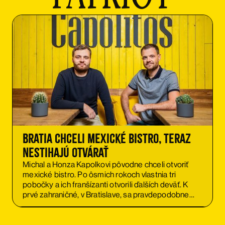
Bratia chceli mexické bistro, teraz
nestihajú otvárať
Michal a Honza Kapolkovi pôvodne chceli otvoriť
mexické bistro. Po ôsmich rokoch vlastnia tri
pobočky a ich franšízanti otvorili ďalších deväť. K
prvé zahraničné, v Bratislave, sa pravdepodobne
čoskoro pripojí druhá. A to nie je koniec.