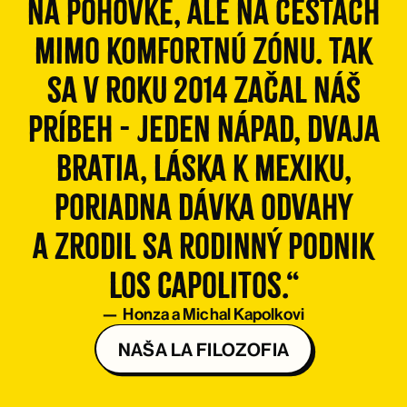
na pohovke, ale na cestách
mimo komfortnú zónu. Tak
sa v roku 2014 začal náš
príbeh - jeden nápad, dvaja
bratia, láska k Mexiku,
poriadna dávka odvahy
a zrodil sa rodinný podnik
Los Capolitos.“
— Honza a Michal Kapolkovi
NAŠA LA FILOZOFIA