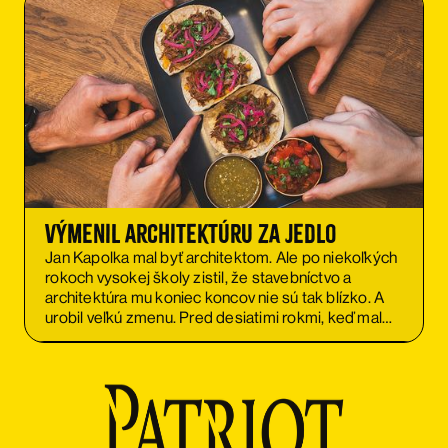
Výmenil architektúru za jedlo
Jan Kapolka mal byť architektom. Ale po niekoľkých
rokoch vysokej školy zistil, že stavebníctvo a
architektúra mu koniec koncov nie sú tak blízko. A
urobil veľkú zmenu. Pred desiatimi rokmi, keď mal
23 rokov, založil so svojím bratom Michalom Los
Capolitos, mexické jedlo bistro. A dnes vie, že to bol
správny krok.