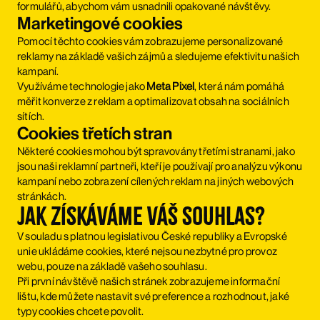
formulářů, abychom vám usnadnili opakované návštěvy.
Marketingové cookies
Pomocí těchto cookies vám zobrazujeme personalizované
reklamy na základě vašich zájmů a sledujeme efektivitu našich
kampaní.
Využíváme technologie jako
Meta Pixel
, která nám pomáhá
měřit konverze z reklam a optimalizovat obsah na sociálních
sítích.
Cookies třetích stran
Některé cookies mohou být spravovány třetími stranami, jako
jsou naši reklamní partneři, kteří je používají pro analýzu výkonu
kampaní nebo zobrazení cílených reklam na jiných webových
stránkách.
Jak získáváme váš souhlas?
V souladu s platnou legislativou České republiky a Evropské
unie ukládáme cookies, které nejsou nezbytné pro provoz
webu, pouze na základě vašeho souhlasu.
Při první návštěvě našich stránek zobrazujeme informační
lištu, kde můžete nastavit své preference a rozhodnout, jaké
typy cookies chcete povolit.