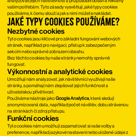
analyzovali jejich návštěvnost a přizpůsobili obsah a reklamy
vašim potřebám. Tyto zásady vysvětlují, jaké typy cookies
používáme, k čemu slouží a jak s nimi můžete nakládat.
Jaké typy cookies používáme?
Nezbytné cookies
Tyto cookies jsou klíčové pro základní fungování webových
stránek, například pro navigaci, přístup k zabezpečeným
sekcím nebo správné zobrazení obsahu.
Bez těchto cookies by naše stránky nemohly správně
fungovat.
Výkonnostní a analytické cookies
Umožňují nám analyzovat, jak návštěvníci využívají naše
stránky, a pomáhají nám zlepšovat jejich funkčnost a
uživatelskou přívětivost.
Používáme nástroje jako
Google Analytics
, které sledují
anonymizovaná data, například počet návštěv, dobu strávenou
na stránkách či zdroj přístupu.
Funkční cookies
Tyto cookies nám umožňují zapamatovat si vaše volby a
preference, například jazykové nastavení nebo uložené údaje z