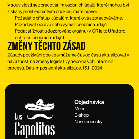
V souvislosti se zpracováním osobních údajů, které mohou být
získány prostřednictvím cookies, máte právo:
Požádat o přístup k údajům, které o vás zpracováváme.
Požadovat opravu nebo výmaz osobních údajů.
Podat stížnost u dozorového orgánu (v ČR je to Úřad pro
ochranu osobních údajů).
Změny těchto zásad
Zásady používání cookies můžeme čas od času aktualizovat v
návaznosti na změny legislativy nebo našich interních
procesů. Datum poslední aktualizace: 15.11.2024
Objednávka
Menu
E-shop
Naše pobočky