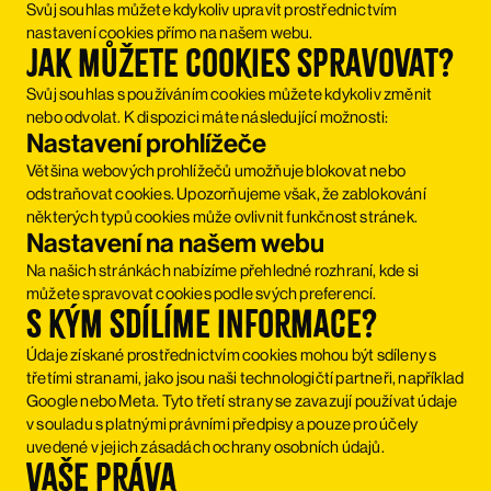
Svůj souhlas můžete kdykoliv upravit prostřednictvím
nastavení cookies přímo na našem webu.
Jak můžete cookies spravovat?
Svůj souhlas s používáním cookies můžete kdykoliv změnit
nebo odvolat. K dispozici máte následující možnosti:
Nastavení prohlížeče
Většina webových prohlížečů umožňuje blokovat nebo
odstraňovat cookies. Upozorňujeme však, že zablokování
některých typů cookies může ovlivnit funkčnost stránek.
Nastavení na našem webu
Na našich stránkách nabízíme přehledné rozhraní, kde si
můžete spravovat cookies podle svých preferencí.
S kým sdílíme informace?
Údaje získané prostřednictvím cookies mohou být sdíleny s
třetími stranami, jako jsou naši technologičtí partneři, například
Google nebo Meta. Tyto třetí strany se zavazují používat údaje
v souladu s platnými právními předpisy a pouze pro účely
uvedené v jejich zásadách ochrany osobních údajů.
Vaše práva