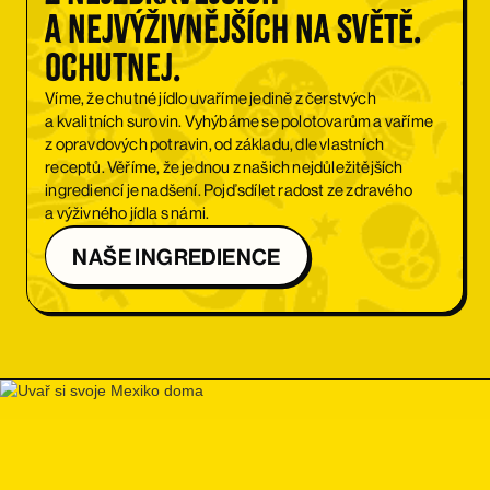
a nejvýživnějších na světě.
Ochutnej.
Víme, že chutné jídlo uvaříme jedině z čerstvých
a kvalitních surovin. Vyhýbáme se polotovarům a vaříme
z opravdových potravin, od základu, dle vlastních
receptů. Věříme, že jednou z našich nejdůležitějších
ingrediencí je nadšení. Pojď sdílet radost ze zdravého
a výživného jídla s námi.
NAŠE INGREDIENCE