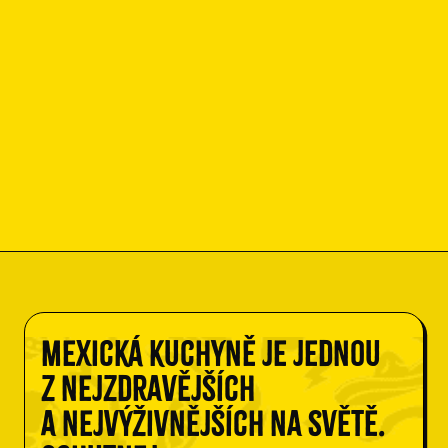
Mexická kuchyně je jednou
z nejzdravějších
a nejvýživnějších na světě.