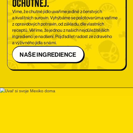
Ochutnej.
Víme, že chutné jídlo uvaříme jedině z čerstvých
a kvalitních surovin. Vyhýbáme se polotovarům a vaříme
z opravdových potravin, od základu, dle vlastních
receptů. Věříme, že jednou z našich nejdůležitějších
ingrediencí je nadšení. Pojď sdílet radost ze zdravého
a výživného jídla s námi.
NAŠE INGREDIENCE