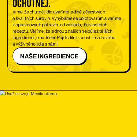
Ochutnej.
Víme, že chutné jídlo uvaříme jedině z čerstvých
a kvalitních surovin. Vyhýbáme se polotovarům a vaříme
z opravdových potravin, od základu, dle vlastních
receptů. Věříme, že jednou z našich nejdůležitějších
ingrediencí je nadšení. Pojď sdílet radost ze zdravého
a výživného jídla s námi.
NAŠE INGREDIENCE