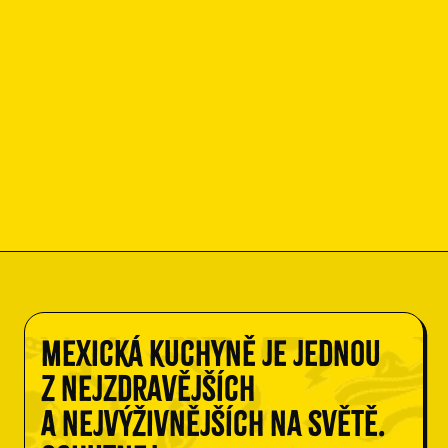
Mexická kuchyně je jednou
z nejzdravějších
a nejvýživnějších na světě.