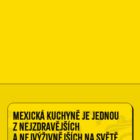
Mexická kuchyně je jednou
z nejzdravějších
a nejvýživnějších na světě.