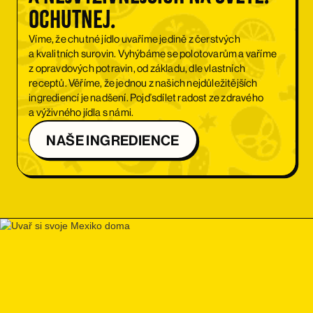
Ochutnej.
Víme, že chutné jídlo uvaříme jedině z čerstvých
a kvalitních surovin. Vyhýbáme se polotovarům a vaříme
z opravdových potravin, od základu, dle vlastních
receptů. Věříme, že jednou z našich nejdůležitějších
ingrediencí je nadšení. Pojď sdílet radost ze zdravého
a výživného jídla s námi.
NAŠE INGREDIENCE