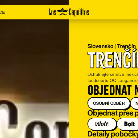
CE
Slovensko
|
Trenčín
Trenčí
Ochutnejte čerstvé mexické
foodcourtu OC Laugaricio
Objednat 
OSOBNÍ ODBĚR
Objednat přes 
Detaily pobočk