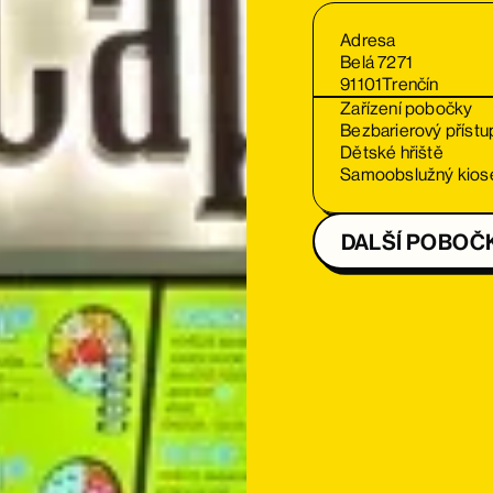
Adresa
Belá 7271
91101
Trenčín
Zařízení pobočky
Bezbarierový přístu
Dětské hřiště
Samoobslužný kios
DALŠÍ POBOČ