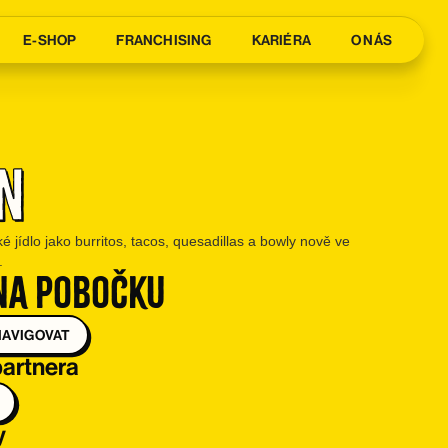
E-SHOP
FRANCHISING
KARIÉRA
O NÁS
n
 jídlo jako burritos, tacos, quesadillas a bowly nově ve
.
na pobočku
NAVIGOVAT
partnera
y