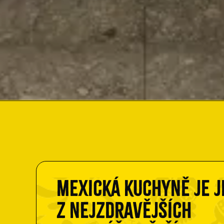
Mexická kuchyně je 
z nejzdravějších