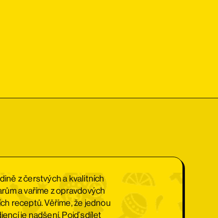
edině z čerstvých a kvalitních
arům a vaříme z opravdových
ních receptů. Věříme, že jednou
iencí je nadšení. Pojď sdílet