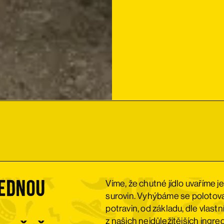
jednou
Víme, že chutné jídlo uvaříme j
surovin. Vyhýbáme se polotov
potravin, od základu, dle vlast
z našich nejdůležitějších ingred