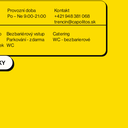
Provozní doba
Kontakt
Po – Ne 9:00-21:00
+421 948 381 068
trencin@capolitos.sk
p
Bezbariérový vstup
Catering
Parkování - zdarma
WC - bezbarierové
ek
WC
KY