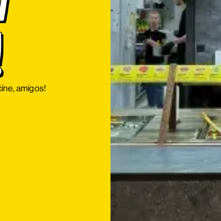
 
!
íne, amigos!