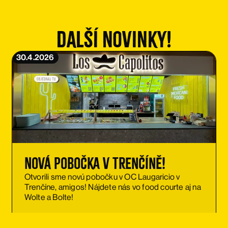
Další novinky!
30.4.2026
Nová pobočka v Trenčíně!
Otvorili sme novú pobočku v OC Laugaricio v
Trenčíne, amigos! Nájdete nás vo food courte aj na
Wolte a Bolte!