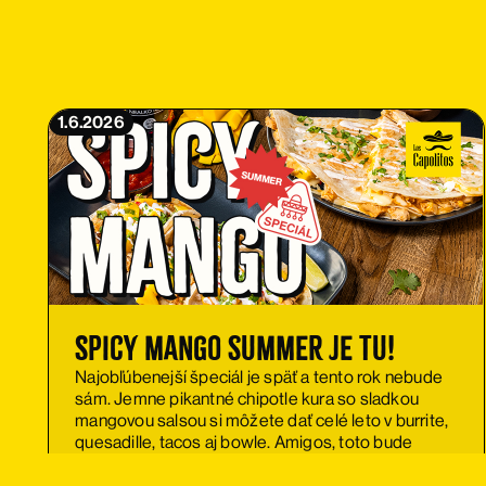
1.6.2026
Spicy Mango summer je tu!
Najobľúbenejší špeciál je späť a tento rok nebude
sám. Jemne pikantné chipotle kura so sladkou
mangovou salsou si môžete dať celé leto v burrite,
quesadille, tacos aj bowle. Amigos, toto bude
hriešna letná láska.