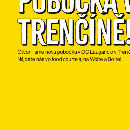
pobočka v
Trenčíně
Otvorili sme novú pobočku v OC Laugaricio v Trenč
Nájdete nás vo food courte aj na Wolte a Bolte!