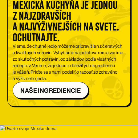
Mexická kuchyňa je jednou
z najzdravších
a najvýživnejších na svete.
Ochutnajte.
Vieme, že chutné jedlo môžeme pripraviť len z čerstvých
a kvalitných surovín. Vyhýbame sa polotovarom a varíme
zo skutočných potravín, od základov, podľa vlastných
receptov. Veríme, že jednou z dôležitých ingrediencií
je vášeň. Príďte sa s nami podeliť o radosť zo zdravého
a výživného jedla.
NAŠE INGREDIENCIE