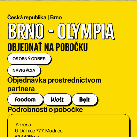
Česká republika
|
Brno
Brno - Olympia
Objednať na pobočku
OSOBNÝ ODBER
NAVIGÁCIA
Objednávka prostredníctvom
partnera
Podrobnosti o pobočke
Adresa
U Dálnice 777, Modřice
66442
Brno