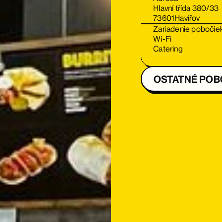
Hlavní třída 380/33
73601
Havířov
Zariadenie pobočie
Wi-Fi
Catering
OSTATNÉ PO