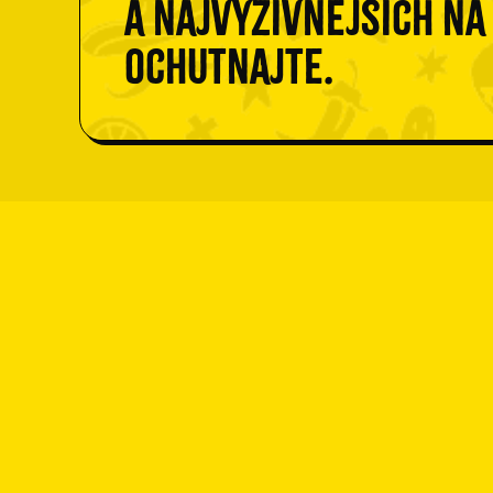
a najvýživnejších na
Ochutnajte.