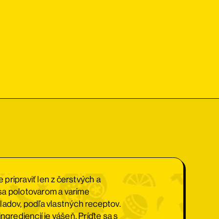
pripraviť len z čerstvých a
sa polotovarom a varíme
ladov, podľa vlastných receptov.
ngrediencií je vášeň. Príďte sa s