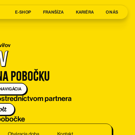
E-SHOP
FRANŠÍZA
KARIÉRA
O NÁS
vířov
v
na pobočku
NAVIGÁCIA
stredníctvom partnera
 pobočke
Otváracia doba
Kontakt