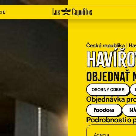
CIE
Česká republika
|
Ha
Havířo
Objednať 
OSOBNÝ ODBER
Objednávka pro
Podrobnosti o
Adresa