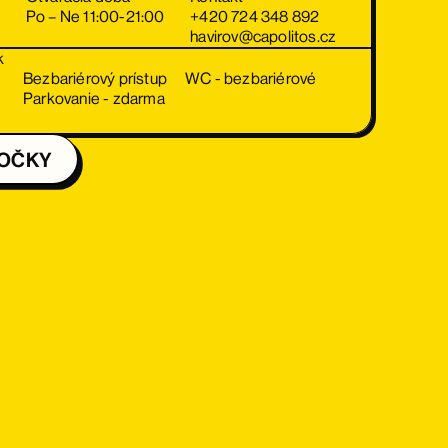
Po – Ne 11:00-21:00
+420 724 348 892
havirov@capolitos.cz
k
Bezbariérový prístup
WC - bezbariérové
Parkovanie - zdarma
BOČKY