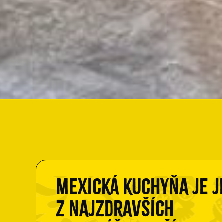
Mexická kuchyňa je 
z najzdravších