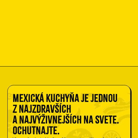
Mexická kuchyňa je jednou
z najzdravších
a najvýživnejších na svete.
Ochutnajte.