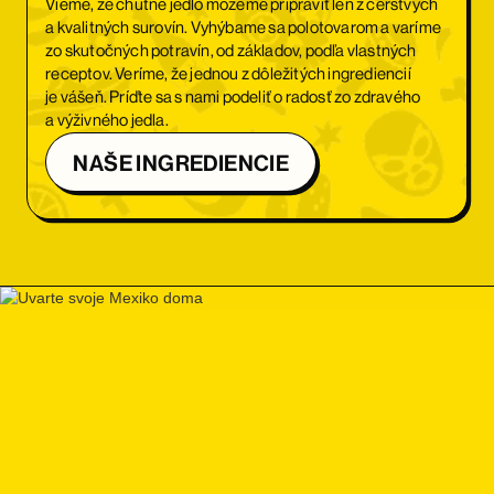
Vieme, že chutné jedlo môžeme pripraviť len z čerstvých
a kvalitných surovín. Vyhýbame sa polotovarom a varíme
zo skutočných potravín, od základov, podľa vlastných
receptov. Veríme, že jednou z dôležitých ingrediencií
je vášeň. Príďte sa s nami podeliť o radosť zo zdravého
a výživného jedla.
NAŠE INGREDIENCIE