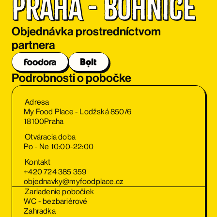
Praha - Bohnice
Objednávka prostredníctvom
partnera
Podrobnosti o pobočke
Adresa
My Food Place - Lodžská 850/6
18100
Praha
Otváracia doba
Po - Ne 10:00-22:00
Kontakt
+420 724 385 359
objednavky@myfoodplace.cz
Zariadenie pobočiek
WC - bezbariérové
Zahradka