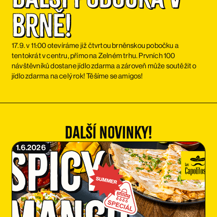
Brně!
17.9. v 11:00 otevíráme již čtvrtou brněnskou pobočku a
tentokrát v centru, přímo na Zelném trhu. Prvních 100
návštěvníků dostane jídlo zdarma a zároveň může soutěžit o
jídlo zdarma na celý rok! Těšíme se amigos!
Další novinky!
1.6.2026