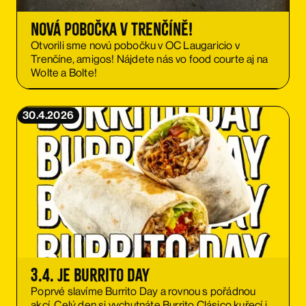
Nová pobočka v Trenčíně!
Otvorili sme novú pobočku v OC Laugaricio v
Trenčíne, amigos! Nájdete nás vo food courte aj na
Wolte a Bolte!
30.4.2026
3.4. je Burrito Day
Poprvé slavíme Burrito Day a rovnou s pořádnou
akcí. Celý den si vychutnáte Burrito Clásico kuřecí i