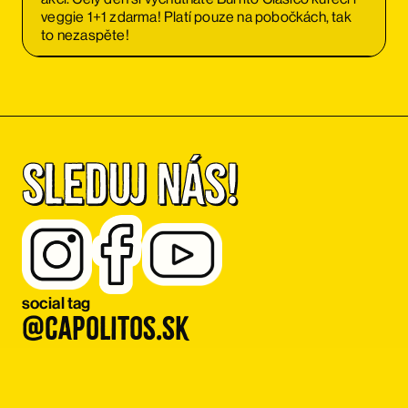
veggie 1+1 zdarma! Platí pouze na pobočkách, tak
to nezaspěte!
Sleduj nás!
social tag
@capolitos.sk