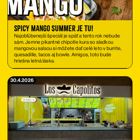
Spicy Mango summer je tu!
Najobľúbenejší špeciál je späť a tento rok nebude
sám. Jemne pikantné chipotle kura so sladkou
mangovou salsou si môžete dať celé leto v burrite,
quesadille, tacos aj bowle. Amigos, toto bude
hriešna letná láska.
30.4.2026