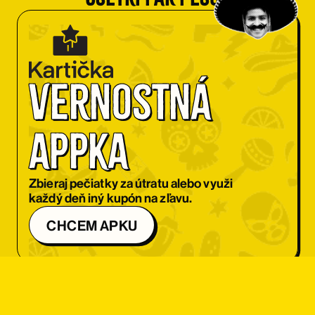
Vernostná 
appka
Zbieraj pečiatky za útratu alebo využi
každý deň iný kupón na zľavu.
CHCEM APKU