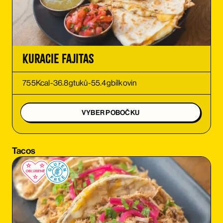
OBJEDNAŤ
OBJEDNAŤ
Kuracie Fajitas
OBJEDNAŤ
755
Kcal
-
36.8
g
tuků
-
55.4
g
bílkovin
OBJEDNAŤ
VYBER POBOČKU
OBJEDNAŤ
Tacos
OBJEDNAŤ
OBJEDNAŤ
OBJEDNAŤ