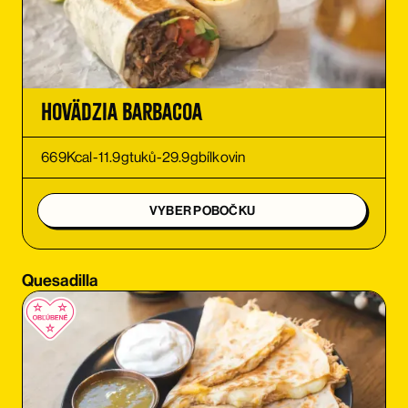
OBJEDNAŤ
OBJEDNAŤ
Hovädzia Barbacoa
OBJEDNAŤ
669
Kcal
-
11.9
g
tuků
-
29.9
g
bílkovin
OBJEDNAŤ
VYBER POBOČKU
OBJEDNAŤ
Quesadilla
OBJEDNAŤ
OBJEDNAŤ
OBJEDNAŤ