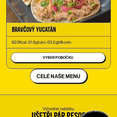
OBJEDNAŤ
Bravčový Yucatán
623
Kcal
-
21.9
g
tuků
-
63.2
g
bílkovin
VYBER POBOČKU
CELÉ NAŠE MENU
Výhodné nabídky
Ušetři pár pesos