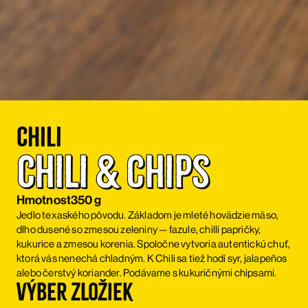
Chili
Chili & chips
Hmotnost
350 g
Jedlo texaského pôvodu. Základom je mleté hovädzie mäso,
dlho dusené so zmesou zeleniny — fazule, chilli papričky,
kukurice a zmesou korenia. Spoločne vytvoria autentickú chuť,
ktorá vás nenechá chladným. K Chili sa tiež hodí syr, jalapeños
alebo čerstvý koriander. Podávame s kukuričnými chipsami.
Výber zložiek