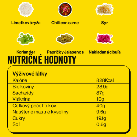
Limetková ryža
Chili con carne
Syr
Koriander
Papričky Jalapenos
Nakladaná cibuľa
Nutričné hodnoty
Výživové látky
Kalórie
828
Kcal
Bielkoviny
28.9
g
Sacharidy
87
g
Vláknina
10
g
Celkový počet tukov
40
g
Nasýtené mastné kyseliny
9.6
g
Cukry
19.1
g
Soľ
0.6
g