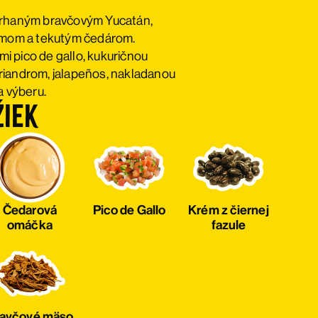
trhaným bravčovým Yucatán,
rémom a tekutým čedárom.
 pico de gallo, kukuričnou
riandrom, jalapeños, nakladanou
a výberu.
žiek
Čedarová
Pico de Gallo
Krém z čiernej
omáčka
fazule
avčové mäso