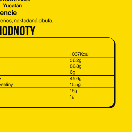
Yucatán
iencie
apeños, nakladaná cibuľa.
hodnoty
1037
Kcal
56.2
g
86.8
g
6
g
v
45.6
g
seliny
15.5
g
15
g
1
g