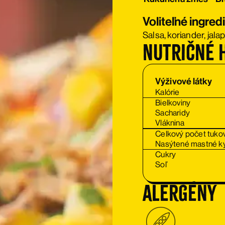
Voliteľné ingred
Salsa, koriander, jal
Nutričné 
Výživové látky
Kalórie
Bielkoviny
Sacharidy
Vláknina
Celkový počet tuko
Nasýtené mastné ky
Cukry
Soľ
alergény