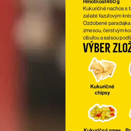
Hmotnost
460 g
Kukuričné nachos s 
zaliaté fazuľovým k
Ozdobené paradajkami
zmesou, čerstvým ko
cibuľou a salsou podľ
Výber zlo
Kukuričné
chipsy
Kukuričná zmes
Br