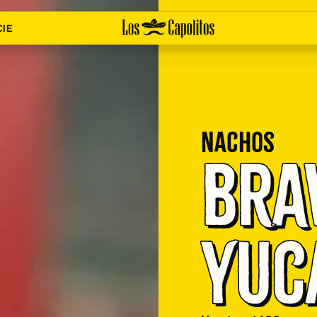
CIE
Nachos
Bra
Yuc