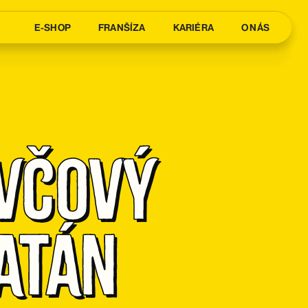
E-SHOP
FRANŠÍZA
KARIÉRA
O NÁS
včový 
atán