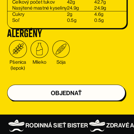
Celkový počet tukov
42
g
42.7
g
Nasýtené mastné kyseliny
24.9
g
24.9
g
Cukry
2
g
4.6
g
Soľ
0.5
g
0.5
g
alergény
Pšenica
Mlieko
Sója
(lepok)
OBJEDNAŤ
OBJEDNAŤ
RODINNÁ SIEŤ BISTER
ZDRAVÉ A
OBJEDNAŤ