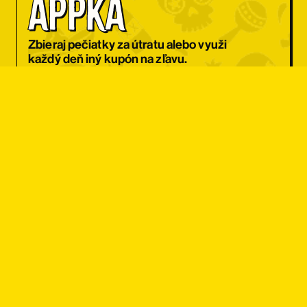
appka
Zbieraj pečiatky za útratu alebo využi
každý deň iný kupón na zľavu.
CHCEM APKU
Zľava pre 
študentov
Máš ISIC kartu? Super! Získaj menu
za fajn cenu alebo 10 % zľavu na celý