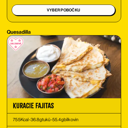
OBJEDNAŤ
VYBER POBOČKU
OBJEDNAŤ
Quesadilla
OBJEDNAŤ
OBJEDNAŤ
OBJEDNAŤ
OBJEDNAŤ
OBJEDNAŤ
Kuracie Fajitas
OBJEDNAŤ
755
Kcal
-
36.8
g
tuků
-
55.4
g
bílkovin