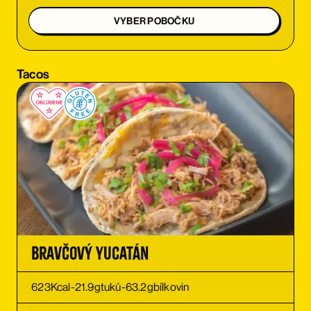
OBJEDNAŤ
VYBER POBOČKU
OBJEDNAŤ
Tacos
OBJEDNAŤ
OBJEDNAŤ
OBJEDNAŤ
OBJEDNAŤ
Bravčový Yucatán
623
Kcal
-
21.9
g
tuků
-
63.2
g
bílkovin