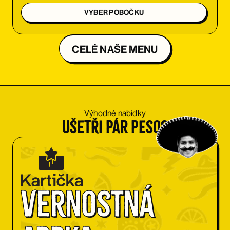
VYBER POBOČKU
CELÉ NAŠE MENU
Výhodné nabídky
Ušetři pár pesos
Vernostná 