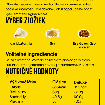
Cheddar pečené v pšeničnej tortille, servírované so salsou
podľa vášho výberu. Pre dokonalú chuť odporúčame pridať
kyslú smotanu a guacamole.
Výber zložiek
Klasická tortilla
Syr
Bravčové mäso
Yucatán
Voliteľné ingrediencie
Salsa a smotana. Vo verzii delux extra pico de gallo alebo
kukuričná zmes, smotana z čiernej fazule alebo fazule pinto.
Nutričné hodnoty
Clásica
Výživové látky
Clásica
Deluxe
Deluxe
Kalórie
855
Kcal
929
Kcal
Bielkoviny
69
g
72.8
g
Sacharidy
49.6
g
60.9
g
Vláknina
3
g
4.6
g