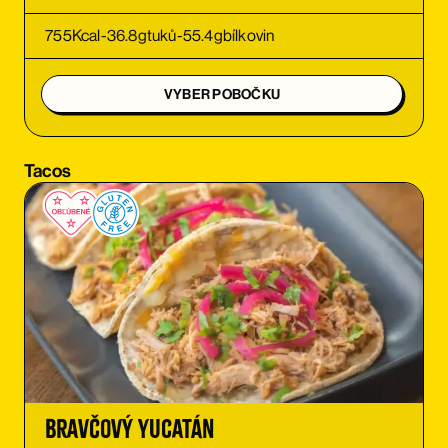
OBJEDNAŤ
755
Kcal
-
36.8
g
tuků
-
55.4
g
bílkovin
OBJEDNAŤ
VYBER POBOČKU
OBJEDNAŤ
Tacos
OBJEDNAŤ
OBJEDNAŤ
OBJEDNAŤ
OBJEDNAŤ
Bravčový Yucatán