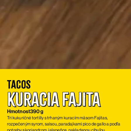
Tacos
Kuracia Fajita
Hmotnost
390 g
Tri kukuričné tortilly s trhaným kuracím mäsom Fajitas,
rozpečeným syrom, salsou, paradajkami pico de gallo a podľa
potreby s koriandrom, jalapeños, nakladanou cibuľou.