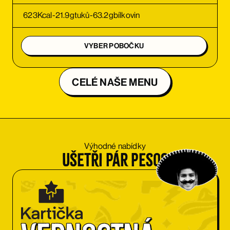
623
Kcal
-
21.9
g
tuků
-
63.2
g
bílkovin
VYBER POBOČKU
CELÉ NAŠE MENU
Výhodné nabídky
Ušetři pár pesos