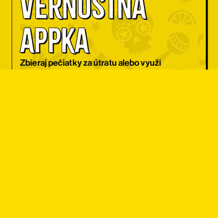
Vernostná 
appka
Zbieraj pečiatky za útratu alebo využi
každý deň iný kupón na zľavu.
CHCEM APKU
Zľava pre 
študentov