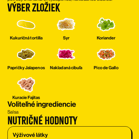
Výber zložiek
Kukuričná tortilla
Syr
Koriander
Papričky Jalapenos
Nakladaná cibuľa
Pico de Gallo
Kuracie Fajitas
Voliteľné ingrediencie
Salsa
Nutričné hodnoty
Výživové látky