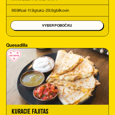
OBJEDNAŤ
669
Kcal
-
11.9
g
tuků
-
29.9
g
bílkovin
OBJEDNAŤ
VYBER POBOČKU
OBJEDNAŤ
Quesadilla
OBJEDNAŤ
OBJEDNAŤ
OBJEDNAŤ
OBJEDNAŤ
OBJEDNAŤ
Kuracie Fajitas