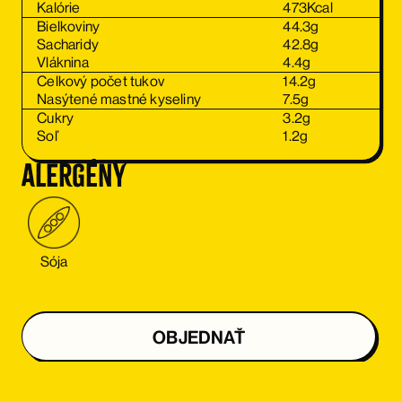
Kalórie
473
Kcal
Bielkoviny
44.3
g
Sacharidy
42.8
g
Vláknina
4.4
g
Celkový počet tukov
14.2
g
Nasýtené mastné kyseliny
7.5
g
Cukry
3.2
g
Soľ
1.2
g
alergény
Sója
OBJEDNAŤ
OBJEDNAŤ