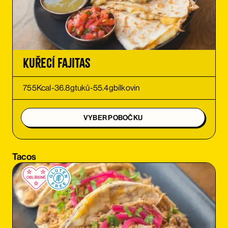
OBJEDNAT SI
OBJEDNAT SI
Kuřecí Fajitas
OBJEDNAT SI
755
Kcal
-
36.8
g
tuků
-
55.4
g
bílkovin
OBJEDNAT SI
VYBER POBOČKU
OBJEDNAT SI
Tacos
OBJEDNAT SI