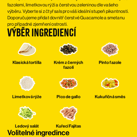
fazolemi, limetkovou rýží a čerstvou zeleninou dle vašeho
výběru. Vyberte si z čtyř sals pro váš ideální stupeň pikantnosti.
Doporučujeme přidat dovnitř čerstvé Guacamole a smetanu
pro případné zjemňení ostrosti.
Výběr ingrediencí
Klasická tortilla
Krém z černých
Pinto fazole
fazolí
Limetková rýže
Pico de gallo
Kukuřičná směs
Ledový salát
Kuřecí Fajitas
Volitelné ingredince