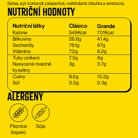
Salsa, sýr, koriandr, jalapeňos, nakládaná cibulka a smetana.
Nutriční hodnoty
Clásico
Nutriční látky
Clásico
Grande
Grande
Kalorie
549
Kcal
701
Kcal
Bílkoviny
26.6
g
41.4
g
Sacharidy
78.1
g
97
g
Vláknina
7.2
g
8.2
g
Tuky celkem
7.3
g
9
g
Nasycené mastné
3
g
3.7
g
kyseliny
Cukry
8.5
g
10.2
g
Sůl
0.3
g
0.3
g
Alergeny
Pšenice
Sója
(lepek)