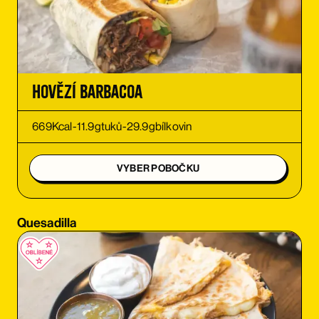
OBJEDNAT SI
OBJEDNAT SI
Hovězí Barbacoa
OBJEDNAT SI
669
Kcal
-
11.9
g
tuků
-
29.9
g
bílkovin
OBJEDNAT SI
VYBER POBOČKU
OBJEDNAT SI
Quesadilla
OBJEDNAT SI
OBJEDNAT SI
OBJEDNAT SI