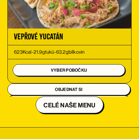
Vepřové Yucatán
623
Kcal
-
21.9
g
tuků
-
63.2
g
bílkovin
VYBER POBOČKU
OBJEDNAT SI
OBJEDNAT SI
CELÉ NAŠE MENU
OBJEDNAT SI
OBJEDNAT SI
OBJEDNAT SI