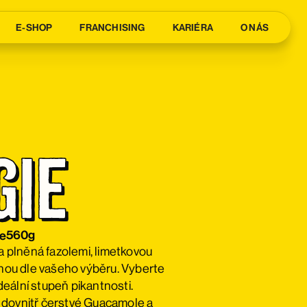
E-SHOP
FRANCHISING
KARIÉRA
O NÁS
gie
co
560g
e
la plněná fazolemi, limetkovou
inou dle vašeho výběru. Vyberte
 ideální stupeň pikantnosti.
 dovnitř čerstvé Guacamole a