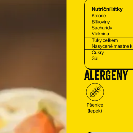
Nutriční látky
Kalorie
Bílkoviny
Sacharidy
Vláknina
Tuky celkem
Nasycené mastné k
Cukry
Sůl
Alergeny
Pšenice
(lepek)