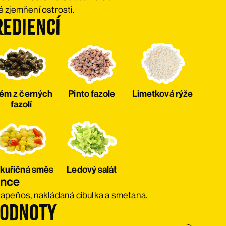
 zjemňení ostrosti.
rediencí
ém z černých
Pinto fazole
Limetková rýže
fazolí
kuřičná směs
Ledový salát
ince
 jalapeňos, nakládaná cibulka a smetana.
hodnoty