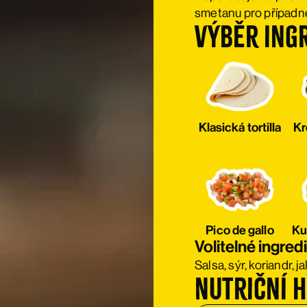
smetanu pro případné
Výběr ing
Klasická tortilla
Kr
Pico de gallo
Ku
Volitelné ingred
Salsa, sýr, koriandr,
Nutriční 