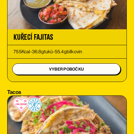
OBJEDNAT SI
OBJEDNAT SI
Kuřecí Fajitas
OBJEDNAT SI
755
Kcal
-
36.8
g
tuků
-
55.4
g
bílkovin
OBJEDNAT SI
VYBER POBOČKU
OBJEDNAT SI
Tacos
OBJEDNAT SI