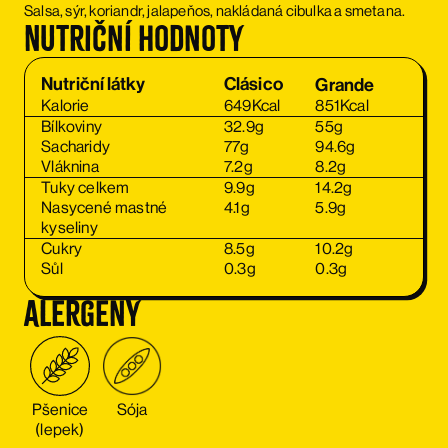
Salsa, sýr, koriandr, jalapeňos, nakládaná cibulka a smetana.
Nutriční hodnoty
Clásico
Nutriční látky
Clásico
Grande
Grande
Kalorie
649
Kcal
851
Kcal
Bílkoviny
32.9
g
55
g
Sacharidy
77
g
94.6
g
Vláknina
7.2
g
8.2
g
Tuky celkem
9.9
g
14.2
g
Nasycené mastné
4.1
g
5.9
g
kyseliny
Cukry
8.5
g
10.2
g
Sůl
0.3
g
0.3
g
Alergeny
Pšenice
Sója
(lepek)