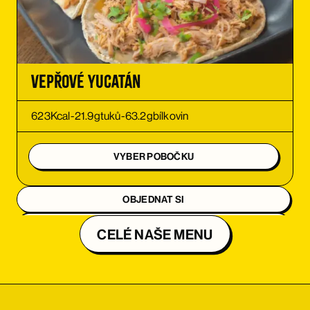
Vepřové Yucatán
623
Kcal
-
21.9
g
tuků
-
63.2
g
bílkovin
VYBER POBOČKU
OBJEDNAT SI
OBJEDNAT SI
CELÉ NAŠE MENU
OBJEDNAT SI
OBJEDNAT SI
OBJEDNAT SI