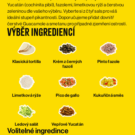
Yucatán (cochinita pibil), fazolemi, limetkovou rýží a čerstvou
zeleninou dle vašeho výběru. Vyberte si z čtyř sals pro váš
ideální stupeň pikantnosti. Doporučujeme přidat dovnitř
čerstvé Guacamole a smetanu pro případné zjemňení ostrosti.
Výběr ingrediencí
Klasická tortilla
Krém z černých
Pinto fazole
fazolí
Limetková rýže
Pico de gallo
Kukuřičná směs
Ledový salát
Vepřové Yucatán
Volitelné ingredince