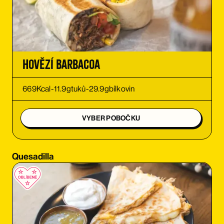
OBJEDNAT SI
OBJEDNAT SI
Hovězí Barbacoa
OBJEDNAT SI
669
Kcal
-
11.9
g
tuků
-
29.9
g
bílkovin
OBJEDNAT SI
VYBER POBOČKU
OBJEDNAT SI
Quesadilla
OBJEDNAT SI
OBJEDNAT SI
OBJEDNAT SI