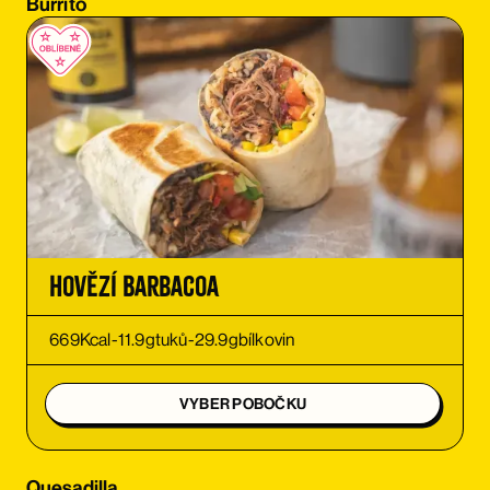
Burrito
OBJEDNAT SI
OBJEDNAT SI
OBJEDNAT SI
OBJEDNAT SI
OBJEDNAT SI
Hovězí Barbacoa
OBJEDNAT SI
669
Kcal
-
11.9
g
tuků
-
29.9
g
bílkovin
OBJEDNAT SI
VYBER POBOČKU
OBJEDNAT SI
Quesadilla