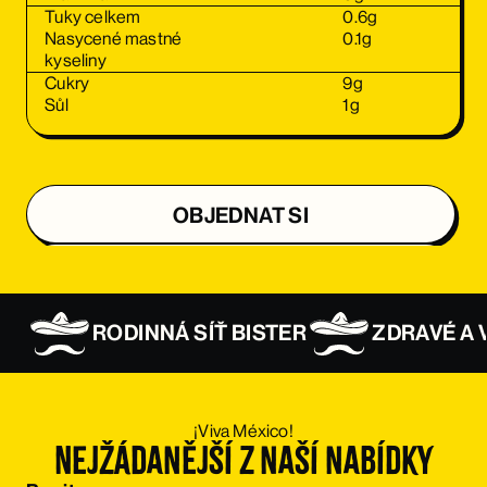
Tuky celkem
0.6
g
Nasycené mastné
0.1
g
kyseliny
Cukry
9
g
Sůl
1
g
OBJEDNAT SI
OBJEDNAT SI
RODINNÁ SÍŤ BISTER
ZDRAVÉ A 
OBJEDNAT SI
OBJEDNAT SI
¡Viva México!
Nejžádanější z naší nabídky
OBJEDNAT SI