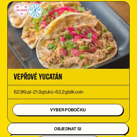
Vepřové Yucatán
623
Kcal
-
21.9
g
tuků
-
63.2
g
bílkovin
VYBER POBOČKU
OBJEDNAT SI