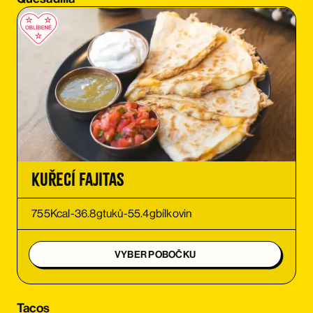
OBJEDNAT SI
OBJEDNAT SI
OBJEDNAT SI
OBJEDNAT SI
OBJEDNAT SI
Kuřecí Fajitas
OBJEDNAT SI
755
Kcal
-
36.8
g
tuků
-
55.4
g
bílkovin
OBJEDNAT SI
VYBER POBOČKU
OBJEDNAT SI
Tacos
OBJEDNAT SI