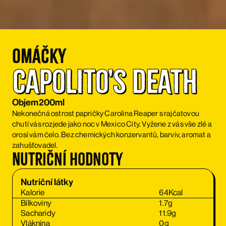
Omáčky
Capolito's Death
Objem
200ml
Nekonečná ostrost papričky Carolina Reaper s rajčatovou
chutí vás rozjede jako noc v Mexico City. Vyžene z vás vše zlé a
orosí vám čelo. Bez chemických konzervantů, barviv, aromat a
zahušťovadel.
Nutriční hodnoty
Nutriční látky
Kalorie
64
Kcal
Bílkoviny
1.7
g
Sacharidy
11.9
g
Vláknina
0
g