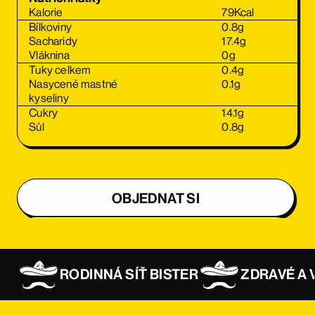
Kalorie
79
Kcal
Bílkoviny
0.8
g
Sacharidy
17.4
g
Vláknina
0
g
Tuky celkem
0.4
g
Nasycené mastné
0.1
g
kyseliny
Cukry
14.1
g
Sůl
0.8
g
OBJEDNAT SI
OBJEDNAT SI
RODINNÁ SÍŤ BISTER
ZDRAVÉ A 
OBJEDNAT SI
OBJEDNAT SI