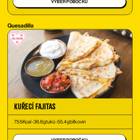
VYBER POBOČKU
OBJEDNAT SI
Quesadilla
OBJEDNAT SI
OBJEDNAT SI
OBJEDNAT SI
OBJEDNAT SI
OBJEDNAT SI
Kuřecí Fajitas
OBJEDNAT SI
755
Kcal
-
36.8
g
tuků
-
55.4
g
bílkovin
OBJEDNAT SI