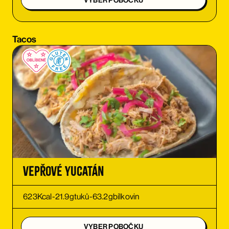
VYBER POBOČKU
OBJEDNAT SI
Tacos
OBJEDNAT SI
Vepřové Yucatán
623
Kcal
-
21.9
g
tuků
-
63.2
g
bílkovin
VYBER POBOČKU