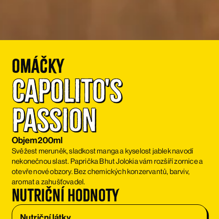
Omáčky
Capolito's 
Passion
Objem
200ml
Svěžest meruněk, sladkost manga a kyselost jablek navodí
nekonečnou slast. Paprička Bhut Jolokia vám rozšíří zornice a
otevře nové obzory. Bez chemických konzervantů, barviv,
aromat a zahušťovadel.
Nutriční hodnoty
Nutriční látky