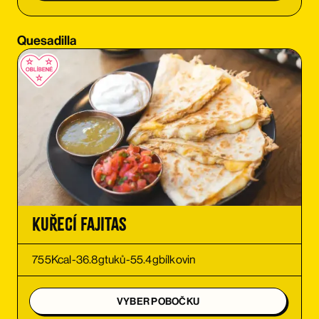
OBJEDNAT SI
Quesadilla
OBJEDNAT SI
OBJEDNAT SI
OBJEDNAT SI
OBJEDNAT SI
OBJEDNAT SI
Kuřecí Fajitas
OBJEDNAT SI
755
Kcal
-
36.8
g
tuků
-
55.4
g
bílkovin
OBJEDNAT SI
VYBER POBOČKU