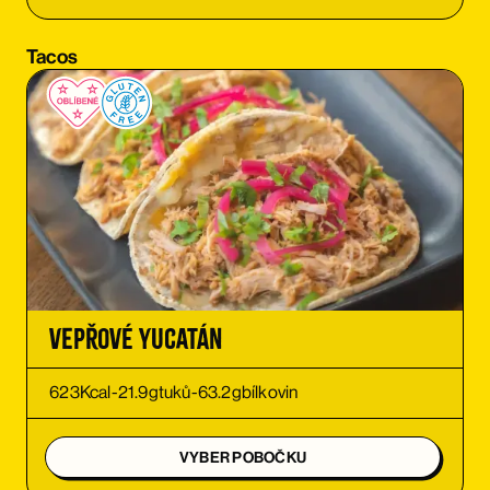
OBJEDNAT SI
Tacos
OBJEDNAT SI
Vepřové Yucatán
623
Kcal
-
21.9
g
tuků
-
63.2
g
bílkovin
VYBER POBOČKU