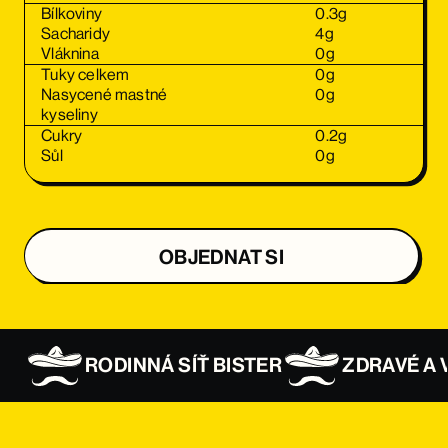
Bílkoviny
0.3
g
Sacharidy
4
g
Vláknina
0
g
Tuky celkem
0
g
Nasycené mastné
0
g
kyseliny
Cukry
0.2
g
Sůl
0
g
OBJEDNAT SI
OBJEDNAT SI
RODINNÁ SÍŤ BISTER
ZDRAVÉ A 
OBJEDNAT SI
OBJEDNAT SI