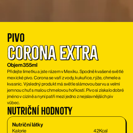
Pivo
Corona Extra
Objem
355ml
Přidejte limetku a jste rázem v Mexiku. Spodně kvašené světlé
mexické pivo. Corona se vaří z vody, kukuřice, rýže, chmele a
kvasnic. Výsledný produkt má světle slámovou barvu a velmi
jemnou chuť s malou chmelovou hořkostí. Pivo si získalo dobré
jméno v cizině a nyní patří mezi jedno z nejslavnějších piv
vůbec.
Nutriční hodnoty
Nutriční látky
Kalorie
42
Kcal