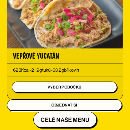
Vepřové Yucatán
623
Kcal
-
21.9
g
tuků
-
63.2
g
bílkovin
VYBER POBOČKU
OBJEDNAT SI
OBJEDNAT SI
CELÉ NAŠE MENU
OBJEDNAT SI