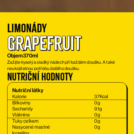
Limonády
Grapefruit
Objem
370ml
Zažijte kyselý a sladký nádech při každém doušku. A také
neukojitelnou potřebu dalšího doušku.
Nutriční hodnoty
Nutriční látky
Kalorie
37
Kcal
Bílkoviny
0
g
Sacharidy
9.1
g
Vláknina
0
g
Tuky celkem
0
g
Nasycené mastné
0
g
kyseliny