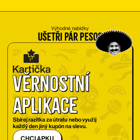
OBJEDNAT SI
OBJEDNAT SI
Výhodné nabídky
Ušetři pár pesos
OBJEDNAT SI
OBJEDNAT SI
OBJEDNAT SI
OBJEDNAT SI
Věrnostní 
OBJEDNAT SI
OBJEDNAT SI
aplikace
OBJEDNAT SI
OBJEDNAT SI
Sbírej razítka za útratu nebo využij
každý den jiný kupón na slevu.
OBJEDNAT SI
CHCI APKU