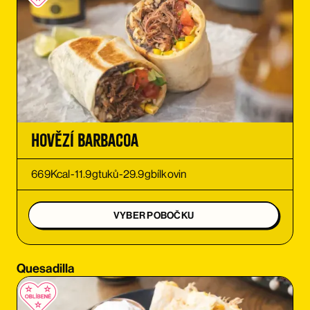
OBJEDNAT SI
OBJEDNAT SI
OBJEDNAT SI
OBJEDNAT SI
Hovězí Barbacoa
OBJEDNAT SI
669
Kcal
-
11.9
g
tuků
-
29.9
g
bílkovin
OBJEDNAT SI
VYBER POBOČKU
OBJEDNAT SI
Quesadilla
OBJEDNAT SI