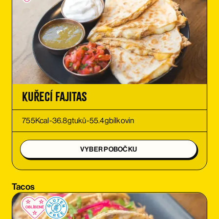
OBJEDNAT SI
OBJEDNAT SI
OBJEDNAT SI
OBJEDNAT SI
Kuřecí Fajitas
OBJEDNAT SI
755
Kcal
-
36.8
g
tuků
-
55.4
g
bílkovin
OBJEDNAT SI
VYBER POBOČKU
OBJEDNAT SI
Tacos
OBJEDNAT SI