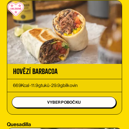
OBJEDNAT SI
OBJEDNAT SI
OBJEDNAT SI
OBJEDNAT SI
OBJEDNAT SI
Hovězí Barbacoa
OBJEDNAT SI
669
Kcal
-
11.9
g
tuků
-
29.9
g
bílkovin
OBJEDNAT SI
VYBER POBOČKU
OBJEDNAT SI
Quesadilla
OBJEDNAT SI