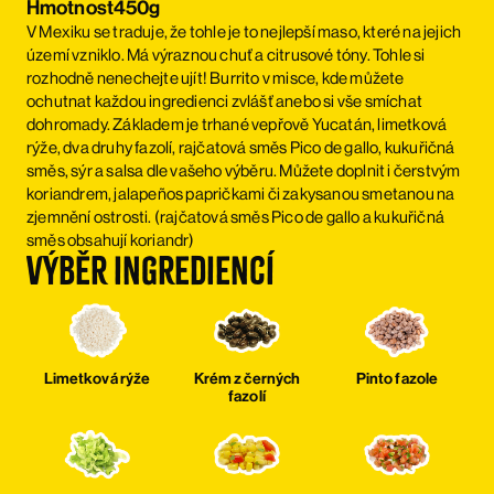
Hmotnost
450g
V Mexiku se traduje, že tohle je to nejlepší maso, které na jejich
území vzniklo. Má výraznou chuť a citrusové tóny. Tohle si
rozhodně nenechejte ujít! Burrito v misce, kde můžete
ochutnat každou ingredienci zvlášť anebo si vše smíchat
dohromady. Základem je trhané vepřově Yucatán, limetková
rýže, dva druhy fazolí, rajčatová směs Pico de gallo, kukuřičná
směs, sýr a salsa dle vašeho výběru. Můžete doplnit i čerstvým
koriandrem, jalapeños papričkami či zakysanou smetanou na
zjemnění ostrosti. (rajčatová směs Pico de gallo a kukuřičná
směs obsahují koriandr)
Výběr ingrediencí
Limetková rýže
Krém z černých
Pinto fazole
fazolí