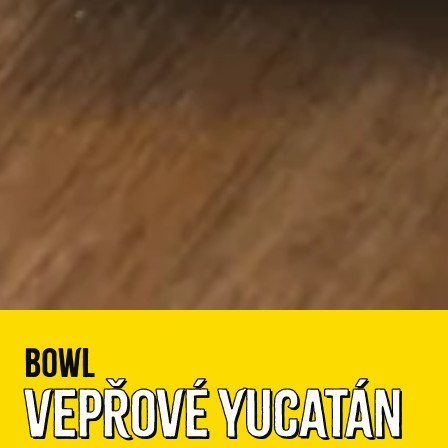
Bowl
Vepřové Yucatán