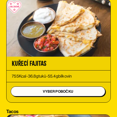
OBJEDNAT SI
OBJEDNAT SI
OBJEDNAT SI
OBJEDNAT SI
Kuřecí Fajitas
OBJEDNAT SI
755
Kcal
-
36.8
g
tuků
-
55.4
g
bílkovin
OBJEDNAT SI
VYBER POBOČKU
OBJEDNAT SI
Tacos
OBJEDNAT SI