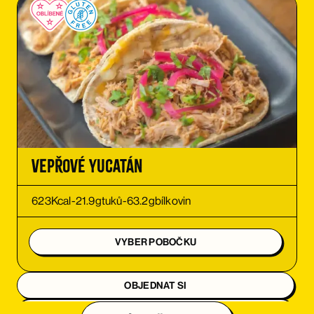
Vepřové Yucatán
623
Kcal
-
21.9
g
tuků
-
63.2
g
bílkovin
VYBER POBOČKU
OBJEDNAT SI
OBJEDNAT SI