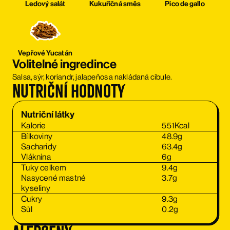
Ledový salát
Kukuřičná směs
Pico de gallo
Vepřové Yucatán
Volitelné ingredince
Salsa, sýr, koriandr, jalapeňos a nakládaná cibule.
Nutriční hodnoty
Nutriční látky
Kalorie
551
Kcal
Bílkoviny
48.9
g
Sacharidy
63.4
g
Vláknina
6
g
Tuky celkem
9.4
g
Nasycené mastné
3.7
g
kyseliny
Cukry
9.3
g
Sůl
0.2
g