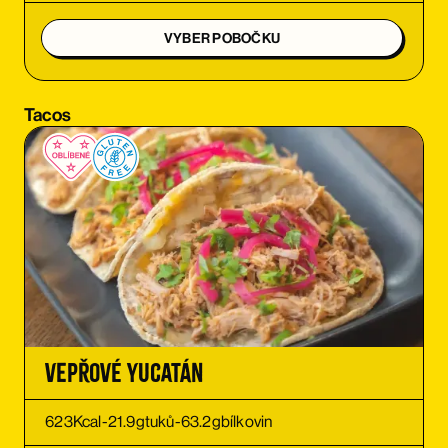
OBJEDNAT SI
VYBER POBOČKU
OBJEDNAT SI
Tacos
OBJEDNAT SI
Vepřové Yucatán
623
Kcal
-
21.9
g
tuků
-
63.2
g
bílkovin