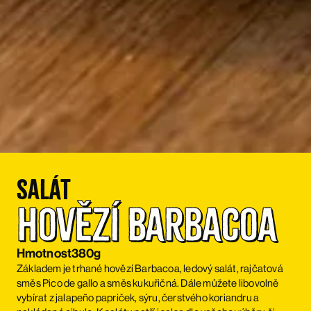
Salát
Hovězí Barbacoa
Hmotnost
380g
Základem je trhané hovězí Barbacoa, ledový salát, rajčatová
směs Pico de gallo a směs kukuřičná. Dále můžete libovolně
vybírat z jalapeño papriček, sýru, čerstvého koriandru a