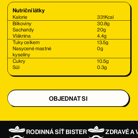
Nutriční látky
Kalorie
331
Kcal
Bílkoviny
30.8
g
Sacharidy
20
g
Vláknina
4.4
g
Tuky celkem
13.5
g
Nasycené mastné
0
g
kyseliny
Cukry
10.5
g
Sůl
0.3
g
OBJEDNAT SI
OBJEDNAT SI
RODINNÁ SÍŤ BISTER
ZDRAVÉ A 
OBJEDNAT SI