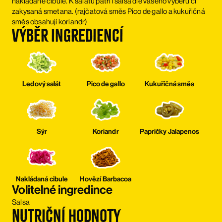
nakládané cibule. K salátu patří i salsa dle vašeho výběru či
zakysaná smetana. (rajčatová směs Pico de gallo a kukuřičná
směs obsahují koriandr)
Výběr ingrediencí
Ledový salát
Pico de gallo
Kukuřičná směs
Sýr
Koriandr
Papričky Jalapenos
Nakládaná cibule
Hovězí Barbacoa
Volitelné ingredince
Salsa
Nutriční hodnoty