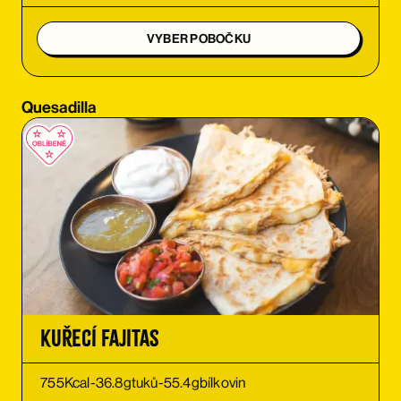
OBJEDNAT SI
VYBER POBOČKU
OBJEDNAT SI
Quesadilla
OBJEDNAT SI
OBJEDNAT SI
OBJEDNAT SI
OBJEDNAT SI
OBJEDNAT SI
Kuřecí Fajitas
OBJEDNAT SI
755
Kcal
-
36.8
g
tuků
-
55.4
g
bílkovin