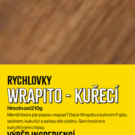
Rychlovky
Wrapito - kuřecí
Hmotnost
210g
Menší hlad a pár pesos v kapse? Dej si Wrapito s kuřecím Fajita,
salátem, kukuřicí a salsou dle výběru. Servírováno s
kukuřičnými chipsy.