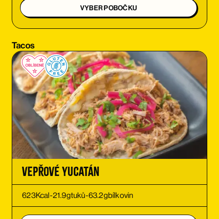
VYBER POBOČKU
OBJEDNAT SI
Tacos
OBJEDNAT SI
Vepřové Yucatán
623
Kcal
-
21.9
g
tuků
-
63.2
g
bílkovin