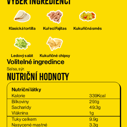
Výběr ingrediencí
Klasická tortilla
Kuřecí Fajitas
Kukuřičná směs
Ledový salát
Kukuřičné chipsy
Volitelné ingredince
Salsa, sýr.
Nutriční hodnoty
Nutriční látky
Kalorie
339
Kcal
Bílkoviny
29.1
g
Sacharidy
49.3
g
Vláknina
1
g
Tuky celkem
9.9
g
Nasycené mastné
3.3
g