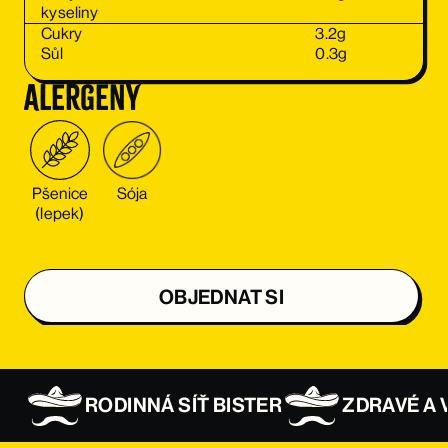
kyseliny
Cukry
3.2
g
Sůl
0.3
g
Alergeny
Pšenice
Sója
(lepek)
OBJEDNAT SI
OBJEDNAT SI
RODINNÁ SÍŤ BISTER
ZDRAVÉ A 
OBJEDNAT SI