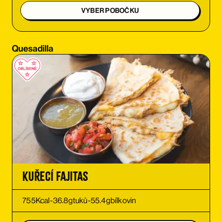
VYBER POBOČKU
OBJEDNAT SI
Quesadilla
OBJEDNAT SI
OBJEDNAT SI
OBJEDNAT SI
OBJEDNAT SI
OBJEDNAT SI
Kuřecí Fajitas
OBJEDNAT SI
755
Kcal
-
36.8
g
tuků
-
55.4
g
bílkovin
OBJEDNAT SI